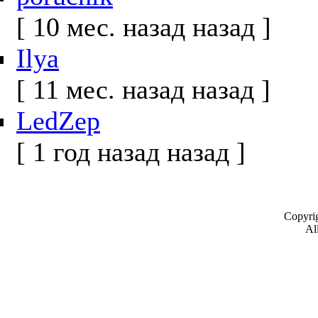
[ 10 мес. назад назад ]
Ilya
[ 11 мес. назад назад ]
LedZep
[ 1 год назад назад ]
Copyrig
All