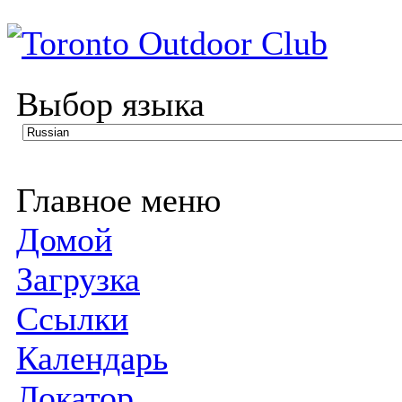
Выбор языка
Главное меню
Домой
Загрузка
Ссылки
Календарь
Локатор