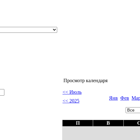
Просмотр календаря
<< Июль
Янв
Фев
Мар
<< 2025
П
В