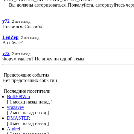
Вы должны авторизоваться. Пожалуйста, авторизуйтесь чере
y72
2 лет назад
Появился. Спасибо!
LedZep
2 лет назад
А сейчас?
y72
2 лет назад
Форум удален? Не вижу ни одной темы.
Предстоящие события
Нет предстоящих событий
Последние посетители
Bolt308Win
[ 1 месяц назад назад ]
vruzayev
[ 2 мес. назад назад ]
DMASTER
[ 4 мес. назад назад ]
Andrei