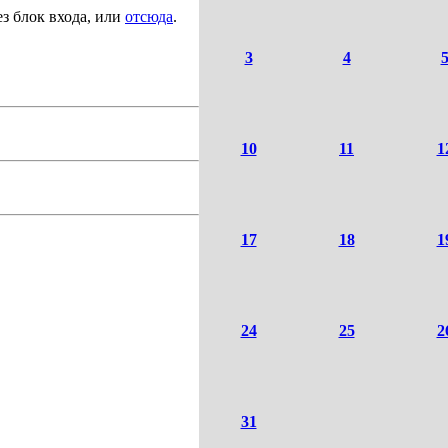
з блок входа, или
отсюда
.
3
4
10
11
1
17
18
1
24
25
2
31