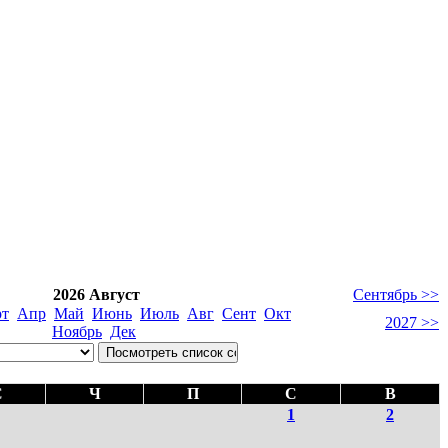
2026 Август
Сентябрь >>
т
Апр
Май
Июнь
Июль
Авг
Сент
Окт
2027 >>
Ноябрь
Дек
С
Ч
П
С
В
1
2