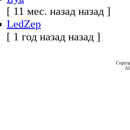
[ 11 мес. назад назад ]
LedZep
[ 1 год назад назад ]
Copyrig
All