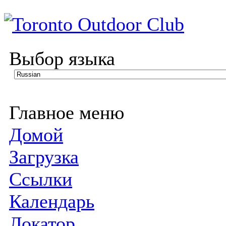
Выбор языка
Главное меню
Домой
Загрузка
Ссылки
Календарь
Локатор