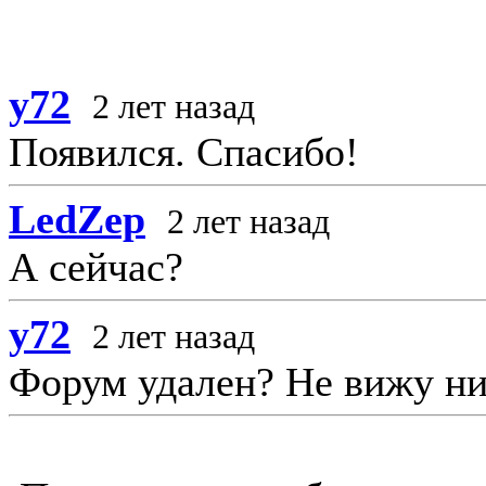
y72
2 лет назад
Появился. Спасибо!
LedZep
2 лет назад
А сейчас?
y72
2 лет назад
Форум удален? Не вижу ни