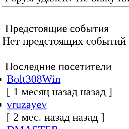
Предстоящие события
Нет предстоящих событий
Последние посетители
Bolt308Win
[ 1 месяц назад назад ]
vruzayev
[ 2 мес. назад назад ]