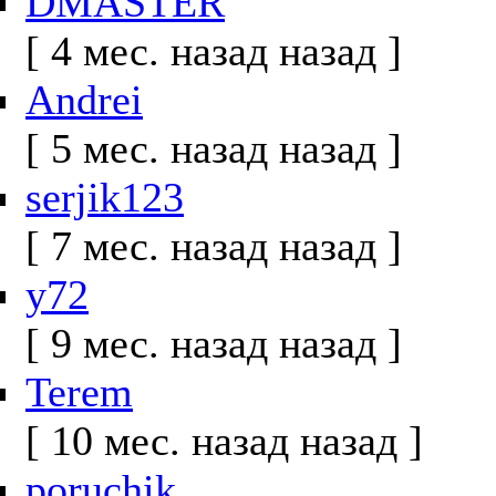
DMASTER
[ 4 мес. назад назад ]
Andrei
[ 5 мес. назад назад ]
serjik123
[ 7 мес. назад назад ]
y72
[ 9 мес. назад назад ]
Terem
[ 10 мес. назад назад ]
poruchik