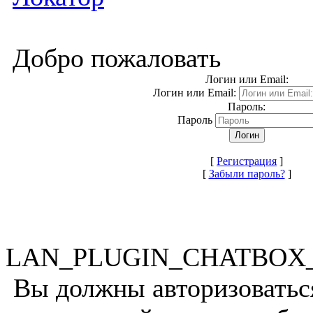
Добро пожаловать
Логин или Email:
Логин или Email:
Пароль:
Пароль
[
Регистрация
]
[
Забыли пароль?
]
LAN_PLUGIN_CHATBO
Вы должны авторизоватьс