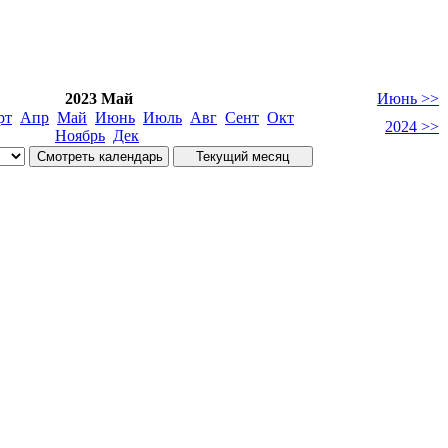
2023 Май
Июнь >>
рт
Апр
Май
Июнь
Июль
Авг
Сент
Окт
2024 >>
Ноябрь
Дек