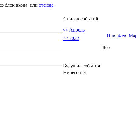
ез блок входа, или
отсюда
.
Список событий
<< Апрель
Янв
Фев
Ма
<< 2022
Будущие события
Ничего нет.