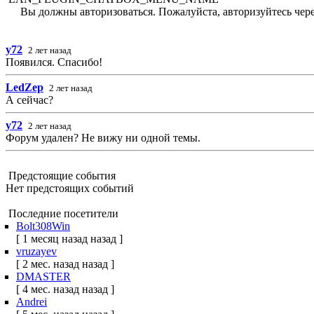
Вы должны авторизоваться. Пожалуйста, авторизуйтесь чере
y72
2 лет назад
Появился. Спасибо!
LedZep
2 лет назад
А сейчас?
y72
2 лет назад
Форум удален? Не вижу ни одной темы.
Предстоящие события
Нет предстоящих событий
Последние посетители
Bolt308Win
[ 1 месяц назад назад ]
vruzayev
[ 2 мес. назад назад ]
DMASTER
[ 4 мес. назад назад ]
Andrei