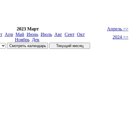
2023 Март
Апрель >>
т
Апр
Май
Июнь
Июль
Авг
Сент
Окт
2024 >>
Ноябрь
Дек